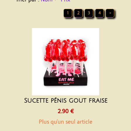
1
2
3
4
>
Sucette pénis gout fraise
2.90 €
Plus qu'un seul article