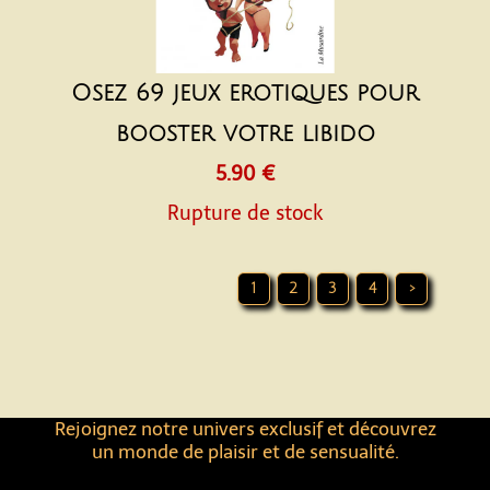
Osez 69 jeux erotiques pour
booster votre libido
5.90 €
Rupture de stock
1
2
3
4
>
Rejoignez notre univers exclusif et découvrez
un monde de plaisir et de sensualité.