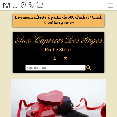
Livraison offerte à partir de 50€ d'achat / Click
& collect gratuit
person
local_grocery_store
search