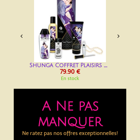


Shunga Coffret Plaisirs charnels
79.90 €
En stock
A Ne pas
manquer
Ne ratez pas nos offres exceptionnelles!