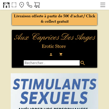
Livraison offerte à partir de 50€ d'achat / Click
& collect gratuit
person
local_grocery_store
search