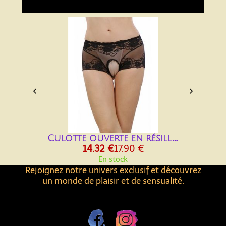


Culotte ouverte en résille fine Sois Belle ST8176-BK
14.32 €
17.90 €
En stock
Rejoignez notre univers exclusif et découvrez
un monde de plaisir et de sensualité.