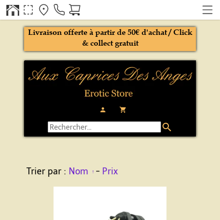
Livraison offerte à partir de 50€ d'achat / Click
& collect gratuit
person
local_grocery_store
search
Trier par :
Nom
-
Prix