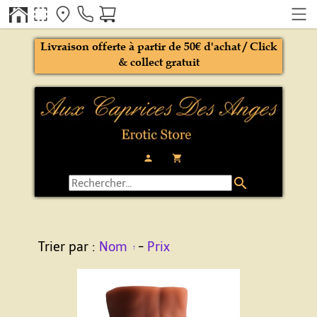
Livraison offerte à partir de 50€ d'achat / Click
& collect gratuit
person
local_grocery_store
search
Trier par :
Nom
-
Prix