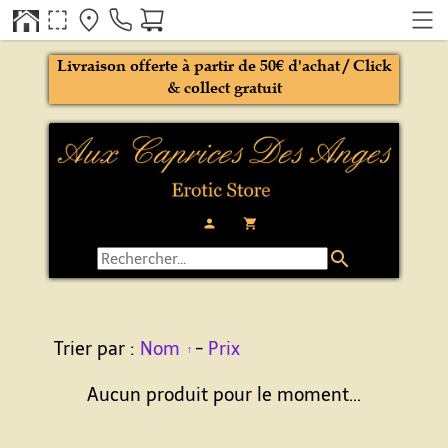
Livraison offerte à partir de 50€ d'achat / Click
& collect gratuit
person
local_grocery_store
search
Trier par :
Nom
-
Prix
Aucun produit pour le moment...