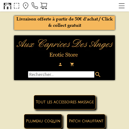
Livraison offerte à partir de 50€ d'achat / Click
& collect gratuit
person
local_grocery_store
search
Tout les accessoires massage
Plumeau coquin
Patch chauffant