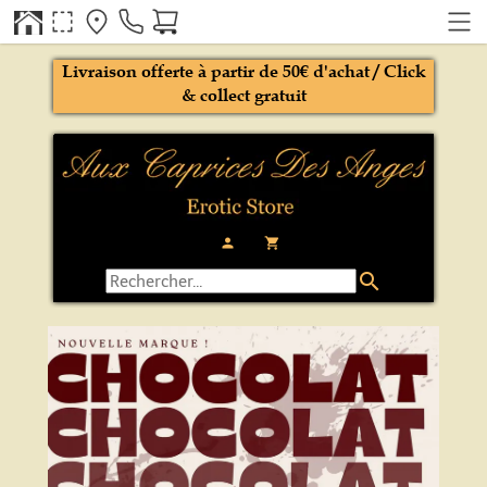
Livraison offerte à partir de 50€ d'achat / Click
& collect gratuit
person
local_grocery_store
search