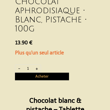
Chocolat
aphrodisiaque •
Blanc, Pistache •
100g
13.90 €
Plus qu'un seul article
-
+
Acheter
Chocolat blanc &
pistache – Tablette