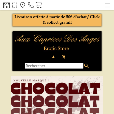
Livraison offerte à partir de 50€ d'achat / Click
& collect gratuit
person
local_grocery_store
search