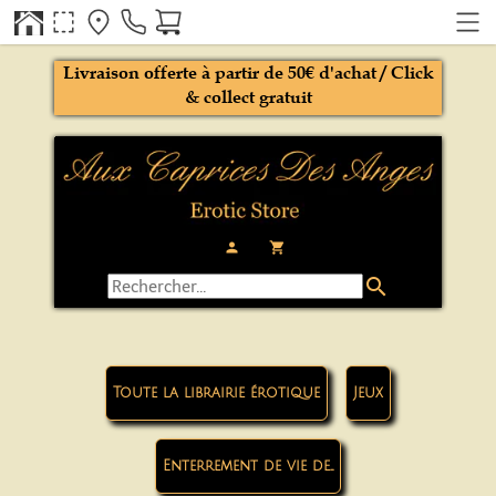
Livraison offerte à partir de 50€ d'achat / Click
& collect gratuit
person
local_grocery_store
search
Toute la librairie érotique
Jeux
Enterrement de vie de...