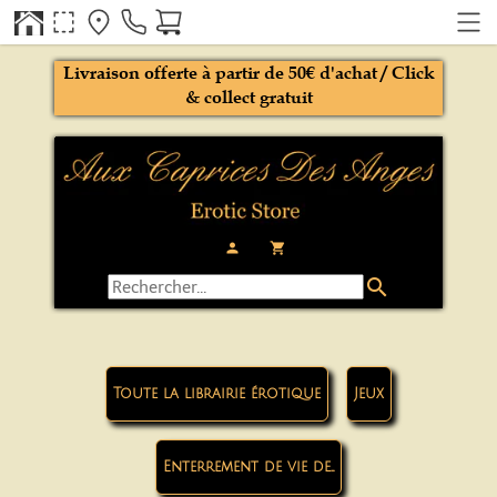
Livraison offerte à partir de 50€ d'achat / Click
& collect gratuit
person
local_grocery_store
search
Toute la librairie érotique
Jeux
Enterrement de vie de...