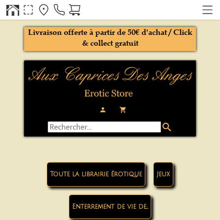
Livraison offerte à partir de 50€ d'achat / Click
& collect gratuit
person
local_grocery_store
search
Toute la librairie érotique
Jeux
Enterrement de vie de...