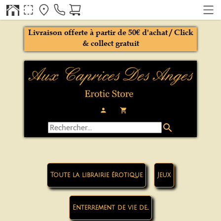
Livraison offerte à partir de 50€ d'achat / Click
& collect gratuit
person
local_grocery_store
search
Toute la librairie érotique
Jeux
Enterrement de vie de...