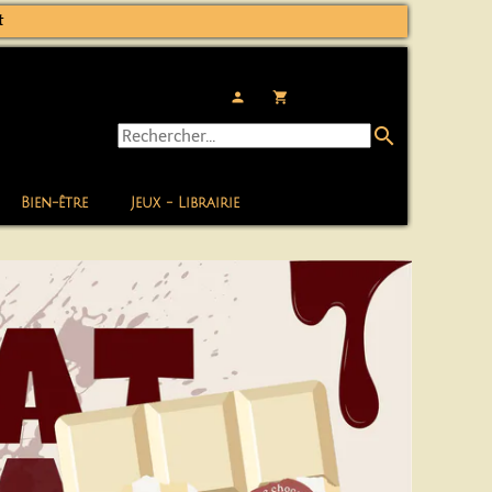
t
person
local_grocery_store
search
Bien-être
Jeux - Librairie