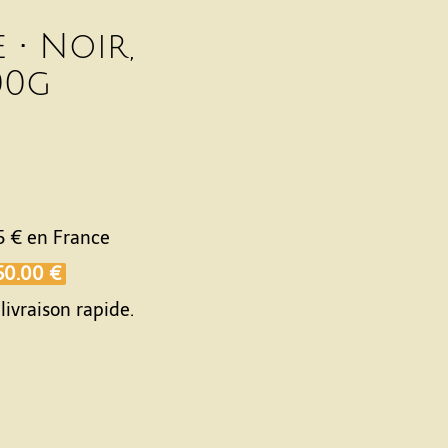
• Noir,
00g
5 €
en France
50.00 €
livraison rapide.