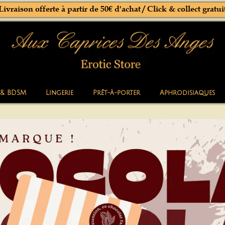
Livraison offerte à partir de 50€ d'achat / Click & collect gratui
 & BDSM
Lingerie
Prêt-à-porter
Aphrodisiaques