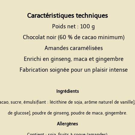
Espace
Caractéristiques techniques
Poids net : 100 g
Chocolat noir (60 % de cacao minimum)
Amandes caramélisées
Enrichi en ginseng, maca et gingembre
Fabrication soignée pour un plaisir intense
Espace
Ingrédients
o, sucre, émulsifiant : lécithine de soja, arôme naturel de vanille
de glucose], poudre de ginseng, poudre de maca, gingembre.
Allergènes
Contient : soja, fruits à coque (amandes).