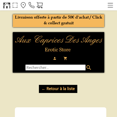
Livraison offerte à partir de 50€ d'achat / Click
& collect gratuit
person
local_grocery_store
search
← Retour à la liste