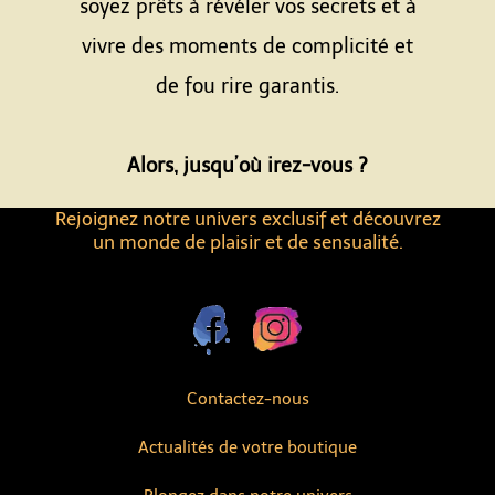
soyez prêts à révéler vos secrets et à
vivre des moments de complicité et
de fou rire garantis.
Espace
Alors, jusqu’où irez-vous ?
Rejoignez notre univers exclusif et découvrez
un monde de plaisir et de sensualité.
Contactez-nous
Actualités de votre boutique