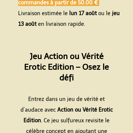
commandes à partir de
50.00 €
Livraison estimée le
lun 17 août
ou le
jeu
13 août
en livraison rapide.
Jeu Action ou Vérité
Erotic Edition – Osez le
défi
Espace
Entrez dans un jeu de vérité et
d’audace avec
Action ou Vérité Erotic
Edition
. Ce jeu sulfureux revisite le
célèbre concept en ajoutant une