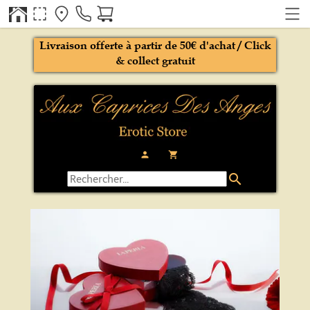
Livraison offerte à partir de 50€ d'achat / Click
& collect gratuit
person
local_grocery_store
search