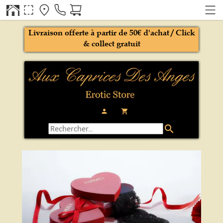
Livraison offerte à partir de 50€ d'achat / Click
& collect gratuit
person
local_grocery_store
search