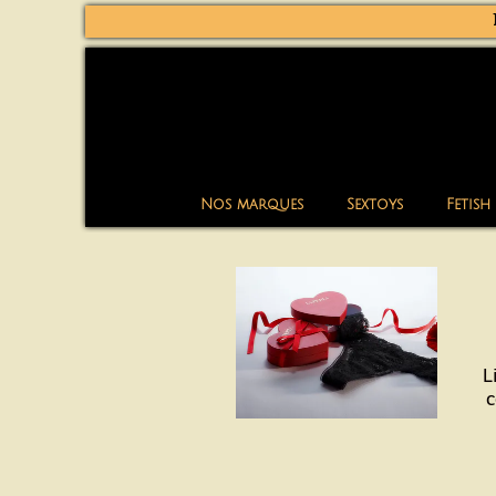
Nos marques
Sextoys
Fetish
L
c