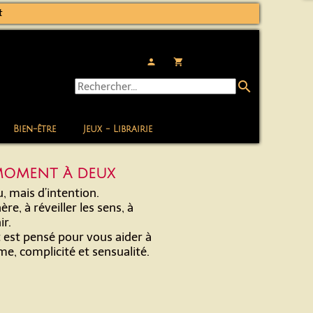
t
person
local_grocery_store
search
Bien-être
Jeux - Librairie
 MOMENT À DEUX
, mais d’intention.
re, à réveiller les sens, à
ir.
t est pensé pour vous aider à
, complicité et sensualité.