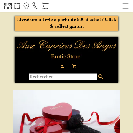
Livraison offerte à partir de 50€ d'achat / Click
& collect gratuit
person
local_grocery_store
search