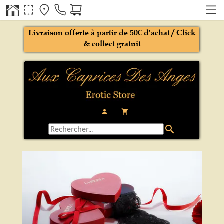
Livraison offerte à partir de 50€ d'achat / Click
& collect gratuit
person
local_grocery_store
search