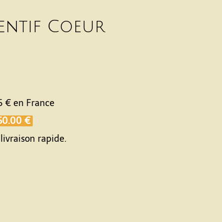
entif Coeur
5 €
en France
50.00 €
livraison rapide.