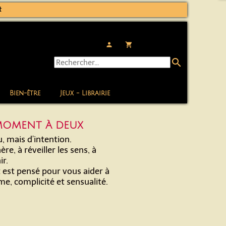
t
person
local_grocery_store
search
Bien-être
Jeux - Librairie
 MOMENT À DEUX
, mais d’intention.
re, à réveiller les sens, à
ir.
t est pensé pour vous aider à
, complicité et sensualité.