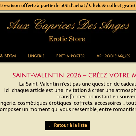
Livraison offerte à partir de 50€ d'achat / Click & collect gratui
 & BDSM
Lingerie
Prêt-à-porter
Aphrodisiaques
SAINT-VALENTIN 2026 – CRÉEZ VOTRE
La Saint-Valentin n’est pas une question de cadeau
Ici, chaque article est une invitation à créer une atmosphè
transformer un instant en souven
ingerie, cosmétiques érotiques, coffrets, accessoires… tou
omposer un moment qui vous ressemble, entre romantisme
← Retour à la liste