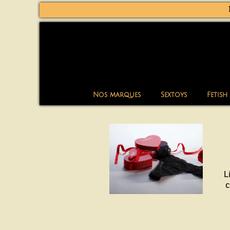
Nos marques
Sextoys
Fetish
L
c