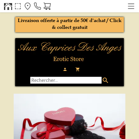
Livraison offerte à partir de 50€ d'achat / Click
& collect gratuit
person
local_grocery_store
search