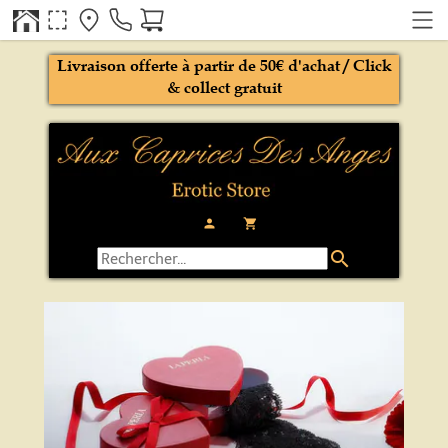
Livraison offerte à partir de 50€ d'achat / Click
& collect gratuit
person
local_grocery_store
search