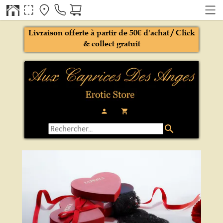
Livraison offerte à partir de 50€ d'achat / Click
& collect gratuit
person
local_grocery_store
search