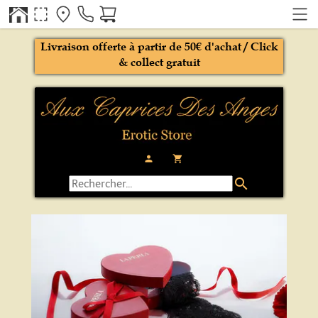
Livraison offerte à partir de 50€ d'achat / Click
& collect gratuit
person
local_grocery_store
search