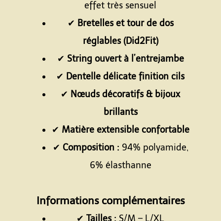
effet très sensuel
✔
Bretelles et tour de dos
réglables (Did2Fit)
✔
String ouvert à l’entrejambe
✔
Dentelle délicate finition cils
✔
Nœuds décoratifs & bijoux
brillants
✔
Matière extensible confortable
✔
Composition :
94% polyamide,
6% élasthanne
Espace
Informations complémentaires
✔
Tailles :
S/M – L/XL