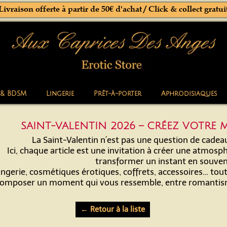
Livraison offerte à partir de 50€ d'achat / Click & collect gratui
 & BDSM
Lingerie
Prêt-à-porter
Aphrodisiaques
SAINT-VALENTIN 2026 – CRÉEZ VOTRE
La Saint-Valentin n’est pas une question de cadeau
Ici, chaque article est une invitation à créer une atmosphè
transformer un instant en souven
ingerie, cosmétiques érotiques, coffrets, accessoires… tou
omposer un moment qui vous ressemble, entre romantisme
← Retour à la liste