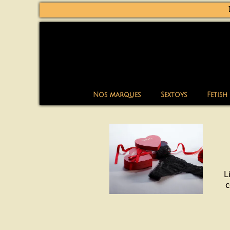
Nos marques
Sextoys
Fetish
L
c