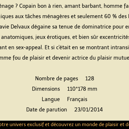
énage ? Copain bon à rien, amant barbant, homme fai
iques aux tâches ménagères et seulement 60 % des Fr
ctavie Delvaux dégaine sa tenue de dominatrice pour 
 anatomiques, jeux érotiques, et bien sûr excentricit
nt en sex-appeal. Et si c'était en se montrant intra
me fou de plaisir et devenir actrice du plaisir mutu
Nombre de pages 128
Dimensions 110*178 mm
Langue Français
Date de parution 23/01/2014
tre univers exclusif et découvrez un monde de plaisir et d