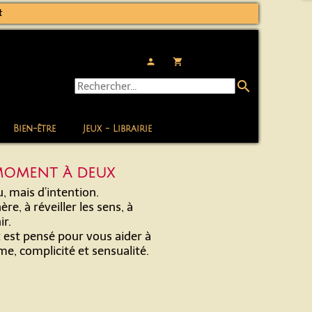
t
person
local_grocery_store
search
Bien-être
Jeux - Librairie
 MOMENT À DEUX
, mais d’intention.
re, à réveiller les sens, à
ir.
t est pensé pour vous aider à
, complicité et sensualité.