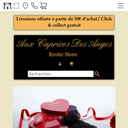
Livraison offerte à partir de 50€ d'achat / Click
& collect gratuit
person
local_grocery_store
search