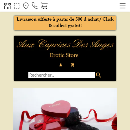
Livraison offerte à partir de 50€ d'achat / Click
& collect gratuit
person
local_grocery_store
search