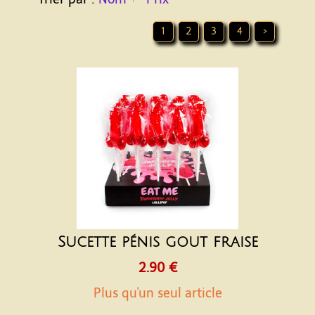
1
2
3
4
>
Sucette pénis gout fraise
2.90 €
Plus qu'un seul article