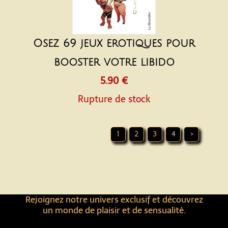
Osez 69 jeux erotiques pour
booster votre libido
5.90 €
Rupture de stock
1
2
3
4
>
Rejoignez notre univers exclusif et découvrez
un monde de plaisir et de sensualité.