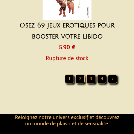
Osez 69 jeux erotiques pour
booster votre libido
5.90 €
Rupture de stock
1
2
3
4
>
Rejoignez notre univers exclusif et découvrez
un monde de plaisir et de sensualité.