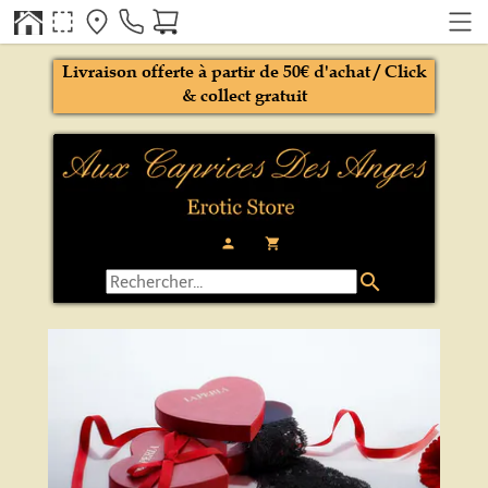
Livraison offerte à partir de 50€ d'achat / Click
& collect gratuit
person
local_grocery_store
search