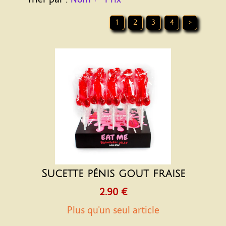
1
2
3
4
>
Sucette pénis gout fraise
2.90 €
Plus qu'un seul article