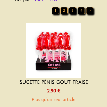
1
2
3
4
>
Sucette pénis gout fraise
2.90 €
Plus qu'un seul article