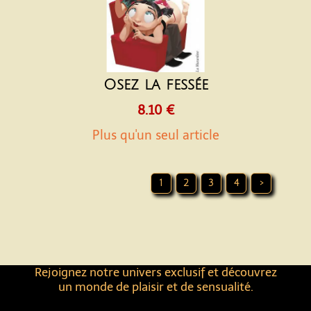
Osez la fessée
8.10 €
Plus qu'un seul article
1
2
3
4
>
Rejoignez notre univers exclusif et découvrez
un monde de plaisir et de sensualité.