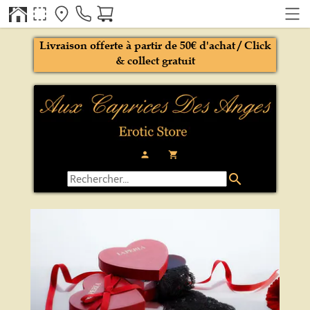
Livraison offerte à partir de 50€ d'achat / Click
& collect gratuit
person
local_grocery_store
search