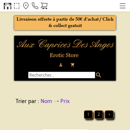
Livraison offerte à partir de 50€ d'achat / Click
& collect gratuit
person
local_grocery_store
search
Trier par :
Nom
-
Prix
1
2
>