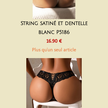
String satiné et dentelle
blanc P5186
16.90 €
Plus qu'un seul article