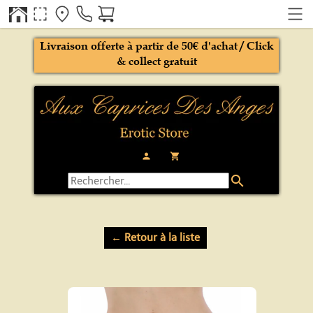
Livraison offerte à partir de 50€ d'achat / Click
& collect gratuit
person
local_grocery_store
search
← Retour à la liste