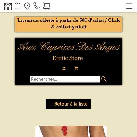
Livraison offerte à partir de 50€ d'achat / Click
& collect gratuit
person
local_grocery_store
search
← Retour à la liste