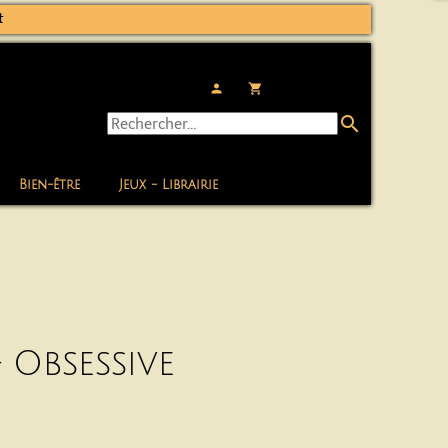
t
person
local_grocery_store
search
Bien-être
Jeux - Librairie
 Obsessive