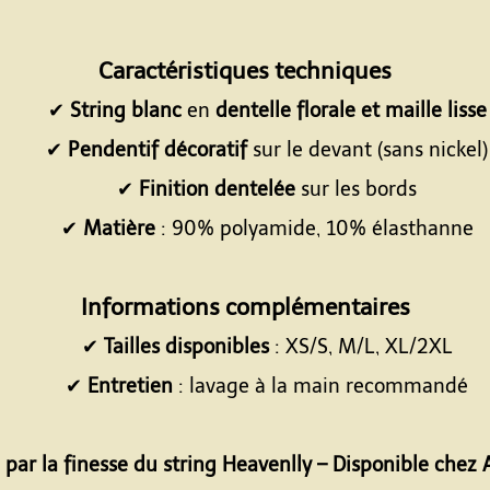
Espace
Caractéristiques techniques
✔
String blanc
en
dentelle florale et maille lisse
✔
Pendentif décoratif
sur le devant (sans nickel)
✔
Finition dentelée
sur les bords
✔
Matière
: 90% polyamide, 10% élasthanne
Espace
Informations complémentaires
✔
Tailles disponibles
: XS/S, M/L, XL/2XL
✔
Entretien
: lavage à la main recommandé
Espace
 par la finesse du string Heavenlly – Disponible chez