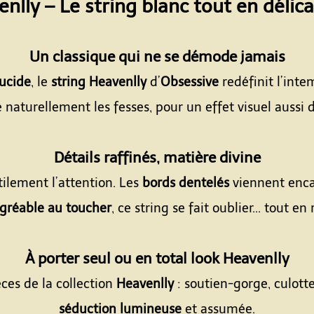
nlly – Le string blanc tout en délic
Espace
Un classique qui ne se démode jamais
lucide
, le
string Heavenlly
d’
Obsessive
redéfinit l’inte
 naturellement les fesses, pour un effet visuel aussi d
Espace
Détails raffinés, matière divine
tilement l’attention. Les
bords dentelés
viennent encad
agréable au toucher
, ce string se fait oublier... tout en
Espace
À porter seul ou en total look Heavenlly
ces de la collection
Heavenlly
: soutien-gorge, culott
séduction lumineuse
et assumée.