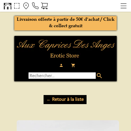
Livraison offerte à partir de 50€ d'achat / Click
& collect gratuit
person
local_grocery_store
search
← Retour à la liste