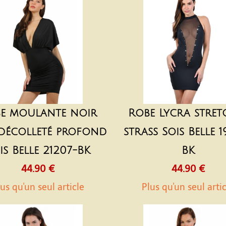
e moulante noir
Robe Lycra stret
 décolleté profond
strass Sois Belle 1
is Belle 21207-BK
BK
44.90 €
44.90 €
us qu'un seul article
Plus qu'un seul arti