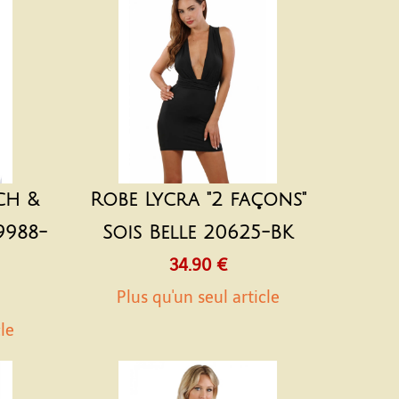
ch &
Robe Lycra "2 façons"
9988-
Sois Belle 20625-BK
34.90 €
Plus qu'un seul article
cle