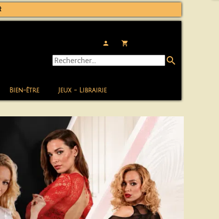
t
person
local_grocery_store
search
Bien-être
Jeux - Librairie