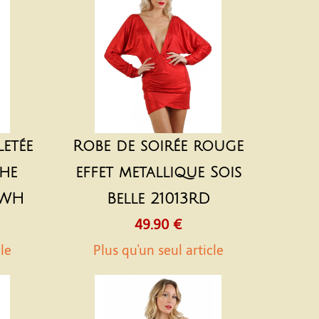
etée
Robe de soirée rouge
he
effet metallique Sois
-WH
Belle 21013RD
49.90 €
cle
Plus qu'un seul article