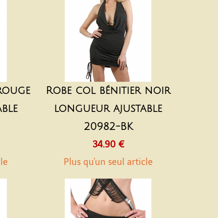
 rouge
Robe col bénitier noir
ble
longueur ajustable
20982-BK
34.90 €
cle
Plus qu'un seul article