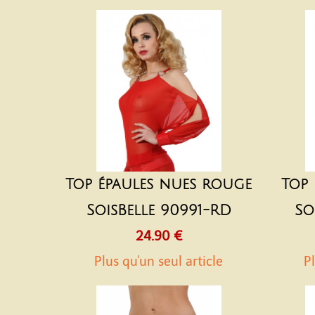
Top épaules nues rouge
Top 
SoisBelle 90991-RD
So
24.90 €
Plus qu'un seul article
Pl