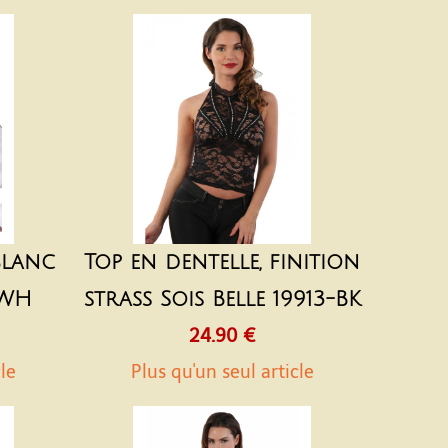
blanc
Top en dentelle, finition
-WH
strass Sois Belle 19913-BK
24.90 €
cle
Plus qu'un seul article