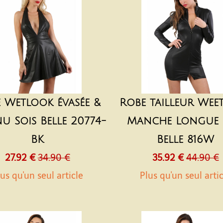
 Wetlook évasée &
Robe tailleur Wee
u Sois Belle 20774-
Manche Longue 
BK
Belle 816W
27.92 €
34.90 €
35.92 €
44.90 €
us qu'un seul article
Plus qu'un seul arti