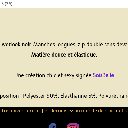
 wetlook noir. Manches longues, zip double sens devant
Matière douce et élastique.
Une création chic et sexy signée
SoisBelle
osition : Polyester 90%, Elasthanne 5%, Polyurétha
tre univers exclusif et découvrez un monde de plaisir et d