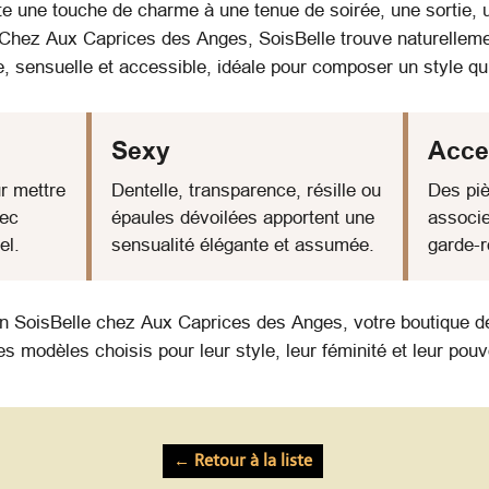
 une touche de charme à une tenue de soirée, une sortie, 
Chez Aux Caprices des Anges, SoisBelle trouve naturellem
e, sensuelle et accessible, idéale pour composer un style q
Sexy
Acce
r mettre
Dentelle, transparence, résille ou
Des piè
vec
épaules dévoilées apportent une
associe
el.
sensualité élégante et assumée.
garde-r
on SoisBelle chez Aux Caprices des Anges, votre boutique de
s modèles choisis pour leur style, leur féminité et leur pouv
← Retour à la liste