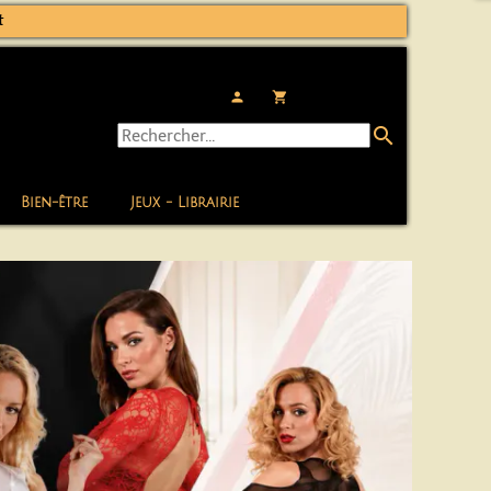
t
person
local_grocery_store
search
Bien-être
Jeux - Librairie