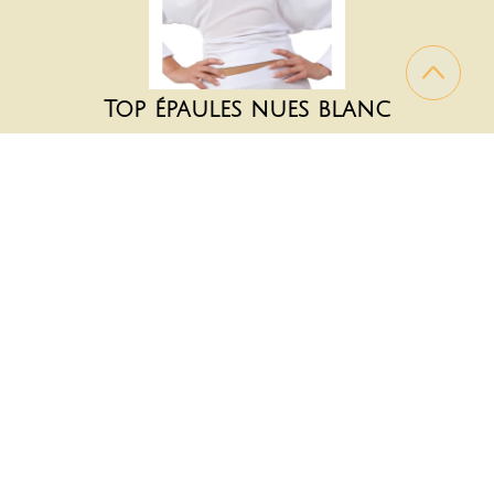
Top épaules nues blanc
SoisBelle 90991-WH
24.90 €
Plus qu'un seul article