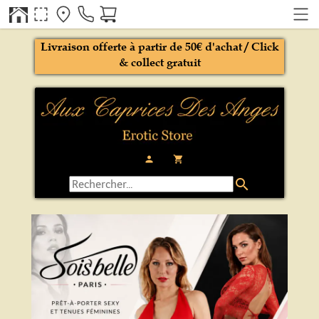
Livraison offerte à partir de 50€ d'achat / Click
& collect gratuit
person
local_grocery_store
search