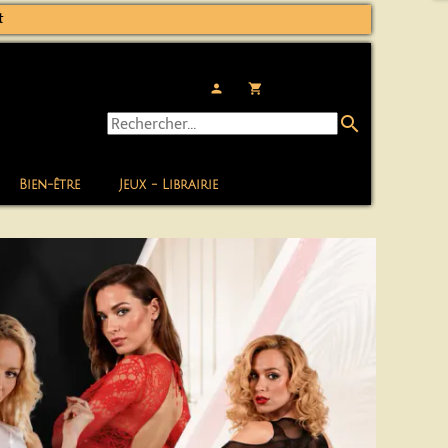
t
person
local_grocery_store
search
Bien-être
Jeux - Librairie