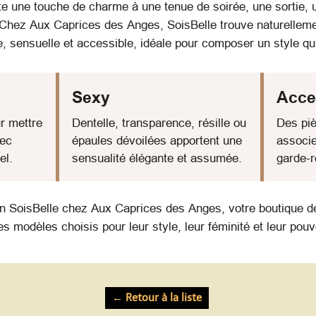
 une touche de charme à une tenue de soirée, une sortie, 
Chez Aux Caprices des Anges, SoisBelle trouve naturellem
e, sensuelle et accessible, idéale pour composer un style q
Sexy
Acce
r mettre
Dentelle, transparence, résille ou
Des piè
vec
épaules dévoilées apportent une
associe
el.
sensualité élégante et assumée.
garde-r
on SoisBelle chez Aux Caprices des Anges, votre boutique de
s modèles choisis pour leur style, leur féminité et leur pouv
← Retour à la liste