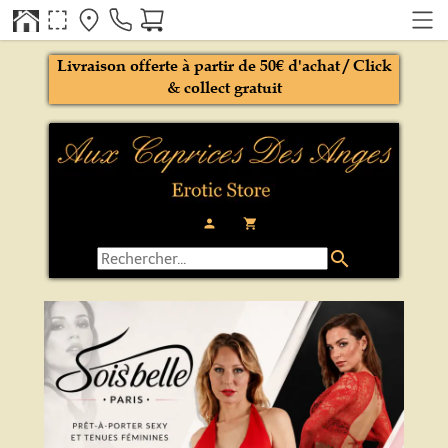
Livraison offerte à partir de 50€ d'achat / Click
& collect gratuit
person
local_grocery_store
search