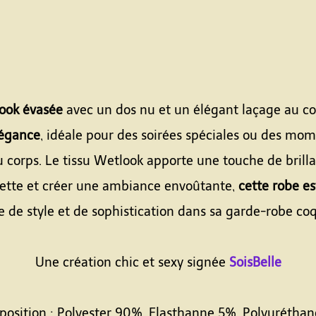
ook évasée
avec un dos nu et un élégant laçage au col
légance
, idéale pour des soirées spéciales ou des mom
u corps. Le tissu Wetlook apporte une touche de brill
ouette et créer une ambiance envoûtante,
cette robe e
 de style et de sophistication dans sa garde-robe co
Une création chic et sexy signée
SoisBelle
osition : Polyester 90%, Elasthanne 5%, Polyurétha