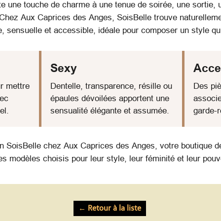
 une touche de charme à une tenue de soirée, une sortie, 
Chez Aux Caprices des Anges, SoisBelle trouve naturellem
e, sensuelle et accessible, idéale pour composer un style q
Sexy
Acce
r mettre
Dentelle, transparence, résille ou
Des piè
vec
épaules dévoilées apportent une
associe
el.
sensualité élégante et assumée.
garde-r
on SoisBelle chez Aux Caprices des Anges, votre boutique de
s modèles choisis pour leur style, leur féminité et leur pouv
← Retour à la liste