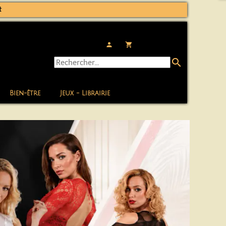
t
person
local_grocery_store
search
Bien-être
Jeux - Librairie