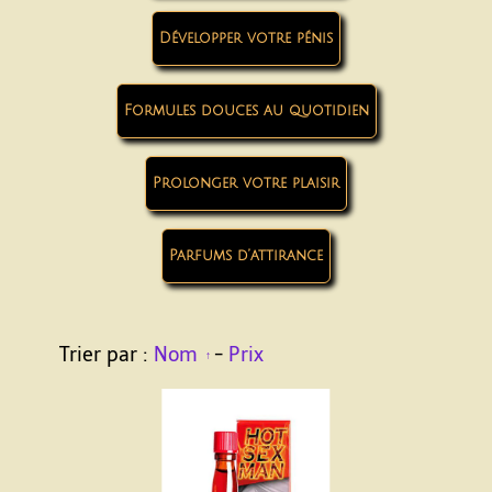
Développer votre pénis
Formules douces au quotidien
Prolonger votre plaisir
Parfums d’attirance
Trier par :
Nom
-
Prix