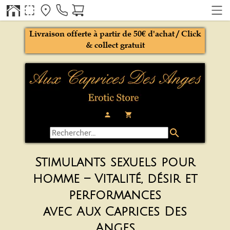
Livraison offerte à partir de 50€ d'achat / Click
& collect gratuit
person
local_grocery_store
search
Stimulants sexuels pour
homme – Vitalité, désir et
performances
avec Aux Caprices Des
Anges