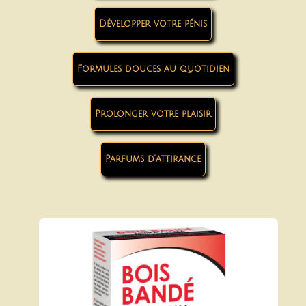
Développer votre pénis
Formules douces au quotidien
Prolonger votre plaisir
Parfums d’attirance