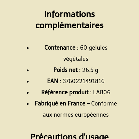
Espace
Informations
complémentaires
Espace
Contenance :
60 gélules
végétales
Poids net :
26,5 g
EAN :
3760221491816
Référence produit :
LAB06
Fabriqué en France
– Conforme
aux normes européennes
Espace
Précautions d’usage