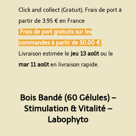
Click and collect (Gratuit), Frais de port à
partir de
3.95 €
en France
Frais de port gratuits sur les
commandes à partir de
50.00 €
Livraison estimée le
jeu 13 août
ou le
mar 11 août
en livraison rapide.
Bois Bandé (60 Gélules) –
Stimulation & Vitalité –
Labophyto
Espace