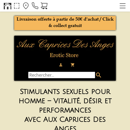
Livraison offerte à partir de 50€ d'achat / Click
& collect gratuit
person
local_grocery_store
search
Stimulants sexuels pour
homme – Vitalité, désir et
performances
avec Aux Caprices Des
Anges