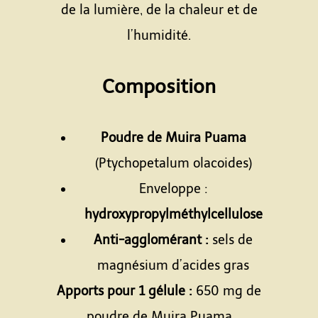
de la lumière, de la chaleur et de
l’humidité.
Espace
Composition
Espace
Poudre de Muira Puama
(Ptychopetalum olacoides)
Enveloppe :
hydroxypropylméthylcellulose
Anti-agglomérant :
sels de
magnésium d’acides gras
Apports pour 1 gélule :
650 mg de
poudre de Muira Puama