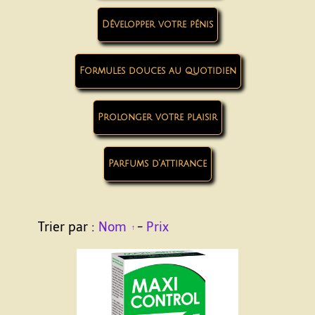
Développer votre pénis
Formules douces au quotidien
Prolonger votre plaisir
Parfums d’attirance
Trier par :
Nom
-
Prix