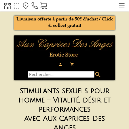
Livraison offerte à partir de 50€ d'achat / Click
& collect gratuit
person
local_grocery_store
search
Stimulants sexuels pour
homme – Vitalité, désir et
performances
avec Aux Caprices Des
Anges