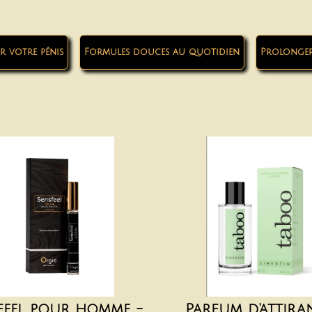
r votre pénis
Formules douces au quotidien
Prolonger 
feel pour homme -
Parfum d'attira