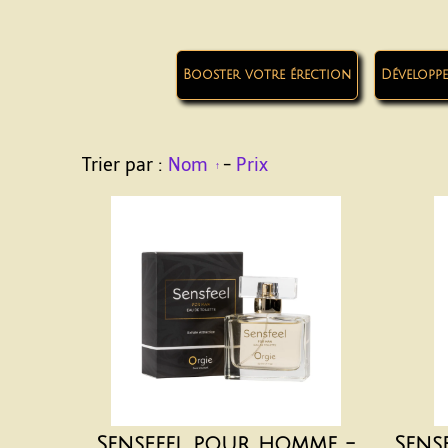
Booster votre érection
Développe
Trier par :
Nom
-
Prix
Sensfeel pour homme -
Sens