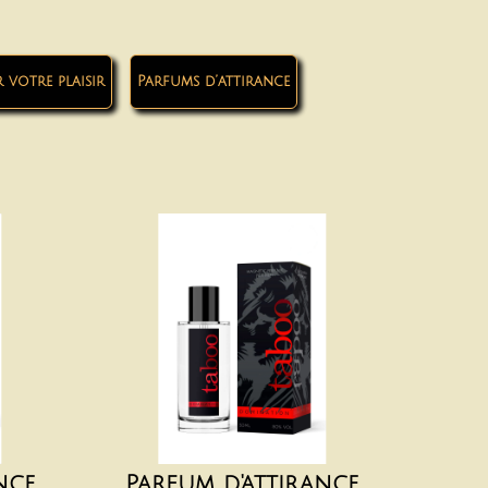
votre plaisir
Parfums d’attirance
nce
Parfum d'attirance