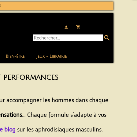
t
person
local_grocery_store
search
Bien-être
Jeux - Librairie
et performances
ur accompagner les hommes dans chaque
ensations
… Chaque formule s’adapte à vos
de blog
sur les aphrodisiaques masculins.