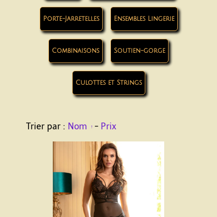
Porte-Jarretelles
Ensembles Lingerie
Combinaisons
Soutien-gorge
Culottes et Strings
Trier par :
Nom
-
Prix