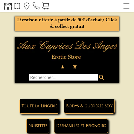
Livraison offerte à partir de 50€ d'achat / Click
& collect gratuit
person
local_grocery_store
search
Toute la Lingerie
Bodys & guêpières sexy
Nuisettes
Déshabillés et Peignoirs