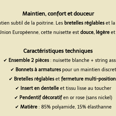
Espace
Maintien, confort et douceur
ien subtil de la poitrine. Les
bretelles réglables
et l
Union Européenne, cette nuisette est
douce, légère
et
Espace
Caractéristiques techniques
✔
Ensemble 2 pièces
: nuisette blanche + string ass
✔
Bonnets à armatures
pour un maintien discre
✔
Bretelles réglables
et
fermeture multi-position
✔
Insert en dentelle
et tissu lisse au toucher
✔
Pendentif décoratif
en or rose (sans nickel)
✔
Matière
: 85% polyamide, 15% élasthanne