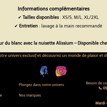
Espace
Informations complémentaires
✔
Tailles disponibles
: XS/S, M/L, XL/2XL
✔
Entretien
: lavage à la main recommandé
Espace
ur du blanc avec la nuisette Alissium – Disponible ch
tre univers exclusif et découvrez un monde de plaisir et d
Besoin de co
Plongez dans notre univers
📞 09
ue
Nos marques
Mardi -