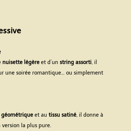
essive
e
e
nuisette légère
et d’un
string assorti
, il
 pour une soirée romantique… ou simplement
e géométrique
et au
tissu satiné
, il donne à
 version la plus pure.