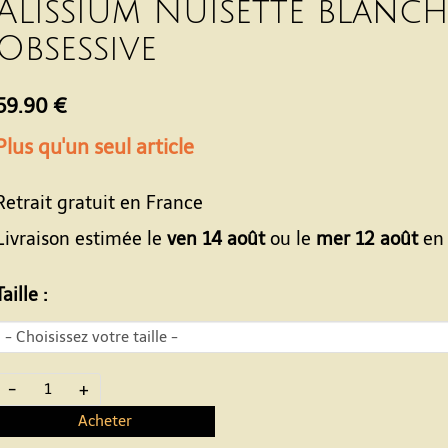
Alissium Nuisette blanch
Obsessive
59.90 €
Plus qu'un seul article
Retrait gratuit en France
Livraison estimée le
ven 14 août
ou le
mer 12 août
en 
Taille :
-
+
Acheter