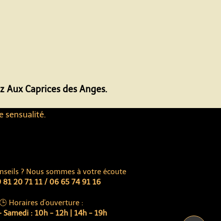
ez Aux Caprices des Anges.
e sensualité.
nseils ? Nous sommes à votre écoute
 81 20 71 11 / 06 65 74 91 16
🕒 Horaires d'ouverture :
 Samedi : 10h - 12h | 14h - 19h