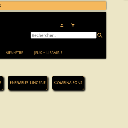
t
person
local_grocery_store
search
Bien-être
Jeux - Librairie
s
Ensembles Lingerie
Combinaisons