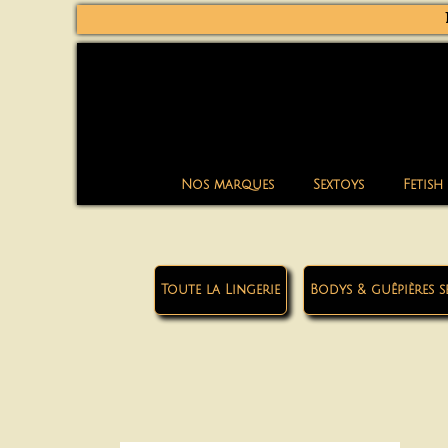
Nos marques
Sextoys
Fetish
Toute la Lingerie
Bodys & guêpières s