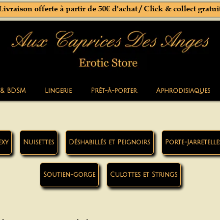
Livraison offerte à partir de 50€ d'achat / Click & collect gratui
 & BDSM
Lingerie
Prêt-à-porter
Aphrodisiaques
exy
Nuisettes
Déshabillés et Peignoirs
Porte-Jarretelle
Soutien-gorge
Culottes et Strings