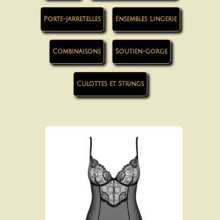
Porte-Jarretelles
Ensembles Lingerie
Combinaisons
Soutien-gorge
Culottes et Strings