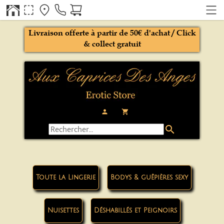
Livraison offerte à partir de 50€ d'achat / Click
& collect gratuit
person
local_grocery_store
search
Toute la Lingerie
Bodys & guêpières sexy
Nuisettes
Déshabillés et Peignoirs