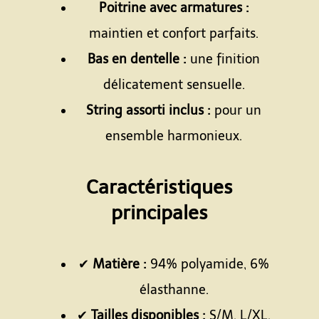
Poitrine avec armatures :
maintien et confort parfaits.
Bas en dentelle :
une finition
délicatement sensuelle.
String assorti inclus :
pour un
ensemble harmonieux.
Espace
Caractéristiques
principales
Espace
✔
Matière :
94% polyamide, 6%
élasthanne.
✔
Tailles disponibles :
S/M, L/XL.