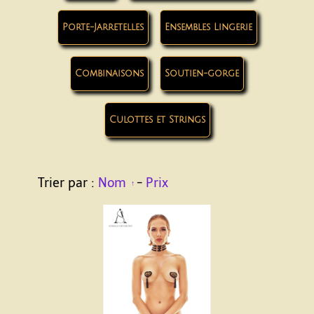
Porte-Jarretelles
Ensembles Lingerie
Combinaisons
Soutien-gorge
Culottes et Strings
Trier par :
Nom
-
Prix