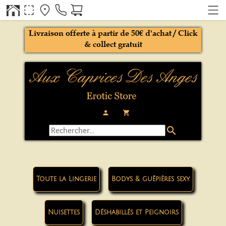
Livraison offerte à partir de 50€ d'achat / Click
& collect gratuit
person
local_grocery_store
search
Toute la Lingerie
Bodys & guêpières sexy
Nuisettes
Déshabillés et Peignoirs