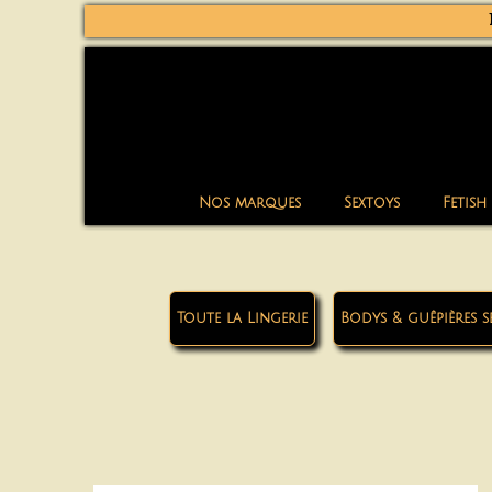
Nos marques
Sextoys
Fetish
Toute la Lingerie
Bodys & guêpières s