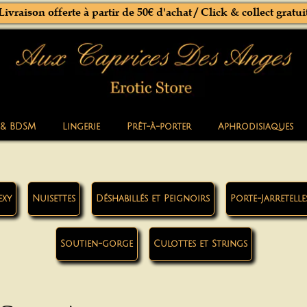
Livraison offerte à partir de 50€ d'achat / Click & collect gratui
 & BDSM
Lingerie
Prêt-à-porter
Aphrodisiaques
exy
Nuisettes
Déshabillés et Peignoirs
Porte-Jarretelle
Soutien-gorge
Culottes et Strings