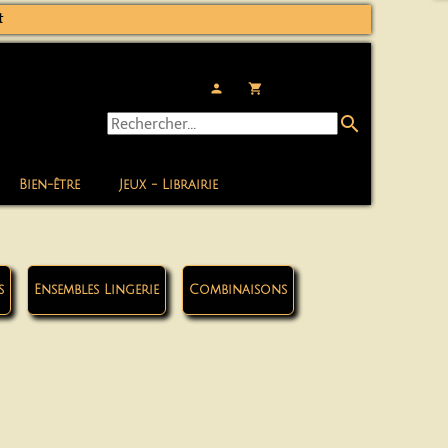
t
person
local_grocery_store
search
Bien-être
Jeux - Librairie
s
Ensembles Lingerie
Combinaisons