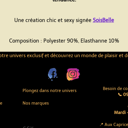
Une création chic et sexy signée
SoisBelle
Composition : Polyester 90%, Elasthanne 10%
tre univers exclusif et découvrez un monde de plaisir et d
Besoin de co
Plongez dans notre univers
📞 09
ue
Nos marques
Mardi -
📍 Aux Caprice